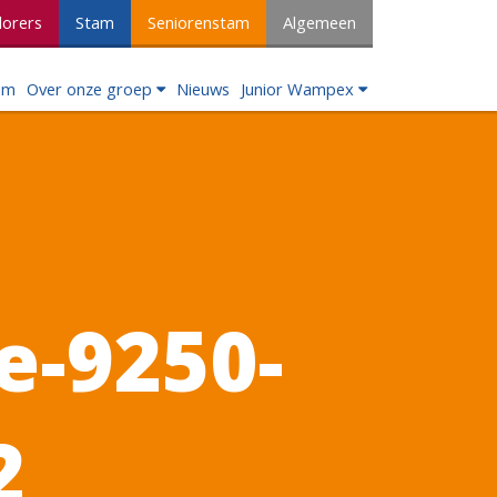
lorers
Stam
Seniorenstam
Algemeen
om
Over onze groep
Nieuws
Junior Wampex
e-9250-
2