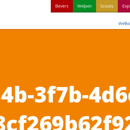
Bevers
Welpen
Scouts
Exp
Welk
4b-3f7b-4d6
8cf269b62f9