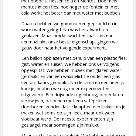
met bubbels, flessen cola en Mentos. Hoe meer
mentos in een fles, hoe hoger de fontein en met
cola werkt het beter dan met water met bubbels.
Daarna hebben we gummiberen geproefd en in
warm water gelegd. Nu was het afwachten
geblazen. Maar omdat wachten saai is en nou
eenmaal niet onze beste eigenschap, gingen we
gauw door naar het volgende experiment.
Een ballon opblazen met behulp van een plastic fles,
gist, water en suiker. We hebben ons vervolgens
opgesplitst. We hebben muziek met glazen water
gemaakt en van een waxinelichtje onder een glas
een drijfkaars gemaakt. Na de ranja en een heerlijk
koekje, hebben we nog meer experimenten
uitgevoerd. Een drijvende regenboog, peper laten
verdwijnen, ballonnen met een satéprikker
doorboren, zonder dat ie knapt en een lekker mixje
maken wat soms op slijm leek, maar ook weer
vloeibaar werd. De meeste experimenten zijn
geslaagd, maar sommigen zijn mislukt.
Maar ja, dat hoort er ook bij. We hebben professor