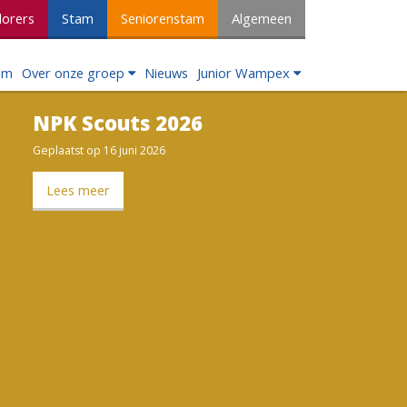
lorers
Stam
Seniorenstam
Algemeen
om
Over onze groep
Nieuws
Junior Wampex
NPK Scouts 2026
Geplaatst op 16 juni 2026
Lees meer