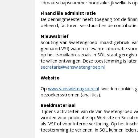
lidmaatschapsnummer noodzakelijk welke is op t
Financiële administratie
De penningmeester heeft toegang tot de financ
beheerd, facturen verstuurd en de contributie 
Nieuwsbrief
Scouting Van Swietengroep maakt gebruik van 
genaamd VSI) waarin relevante informatie voor
op het e-mailadres zoals in SOL staat geregistre
te willen ontvangen. Deze toestemming is later i
secretaris@vanswietengroep.nl
Website
Op
www.vanswietengroep.nl
worden cookies ge
bezoekersstromen (analitics).
Beeldmateriaal
Tijdens activiteiten van de van Swietengroep w
worden voor publicatie op: Website en Social m
als ‘VSI’ of voor interne vertoning. Op het ins
toestemming te verlenen. In SOL kunnen leden ze