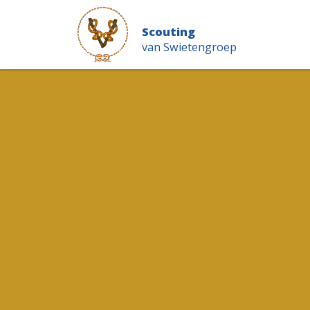
Scouting
van Swietengroep