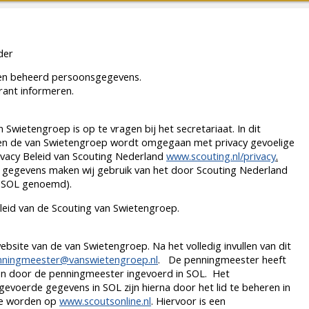
der
 en beheerd persoonsgegevens.
arant informeren.
 Swietengroep is op te vragen bij het secretariaat. In dit
n de van Swietengroep wordt omgegaan met privacy gevoelige
rivacy Beleid van Scouting Nederland
www.scouting.nl/privacy
.
e gegevens maken wij gebruik van het door Scouting Nederland
 SOL genoemd).
leid van de Scouting van Swietengroep.
website van de van Swietengroep. Na het volledig invullen van dit
nningmeester@vanswietengroep.nl
. De penningmeester heeft
en door de penningmeester ingevoerd in SOL. Het
ngevoerde gegevens in SOL zijn hierna door het lid te beheren in
te worden op
www.scoutsonline.nl
. Hiervoor is een