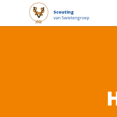
Scouting
van Swietengroep
H