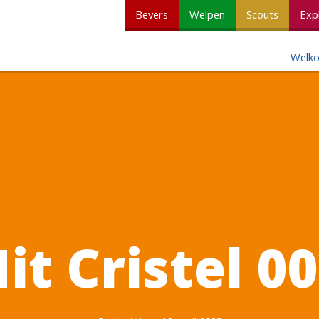
Bevers
Welpen
Scouts
Exp
Welk
it Cristel 0