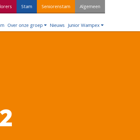
lorers
Stam
Seniorenstam
Algemeen
om
Over onze groep
Nieuws
Junior Wampex
02