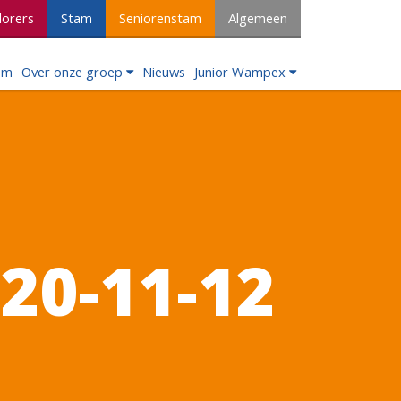
lorers
Stam
Seniorenstam
Algemeen
om
Over onze groep
Nieuws
Junior Wampex
20-11-12