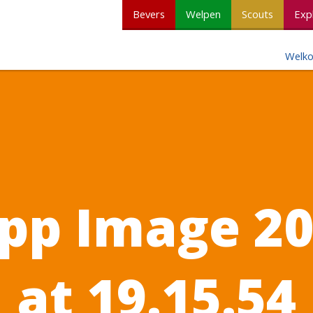
Bevers
Welpen
Scouts
Exp
Welk
p Image 20
at 19.15.54