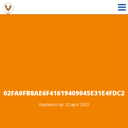
02FA0FB8AE6F41619409045E31E4FDC2
Geplaatst op 22 april 2022