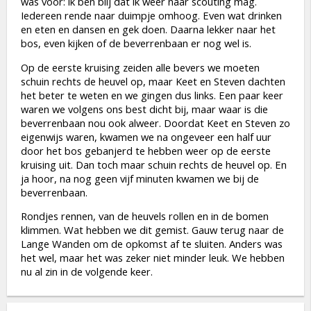
was voor: ik ben blij dat ik weer naar scouting mag.
Iedereen rende naar duimpje omhoog. Even wat drinken
en eten en dansen en gek doen. Daarna lekker naar het
bos, even kijken of de beverrenbaan er nog wel is.
Op de eerste kruising zeiden alle bevers we moeten
schuin rechts de heuvel op, maar Keet en Steven dachten
het beter te weten en we gingen dus links. Een paar keer
waren we volgens ons best dicht bij, maar waar is die
beverrenbaan nou ook alweer. Doordat Keet en Steven zo
eigenwijs waren, kwamen we na ongeveer een half uur
door het bos gebanjerd te hebben weer op de eerste
kruising uit. Dan toch maar schuin rechts de heuvel op. En
ja hoor, na nog geen vijf minuten kwamen we bij de
beverrenbaan.
Rondjes rennen, van de heuvels rollen en in de bomen
klimmen. Wat hebben we dit gemist. Gauw terug naar de
Lange Wanden om de opkomst af te sluiten. Anders was
het wel, maar het was zeker niet minder leuk. We hebben
nu al zin in de volgende keer.