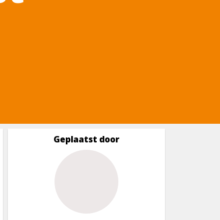
Geplaatst door