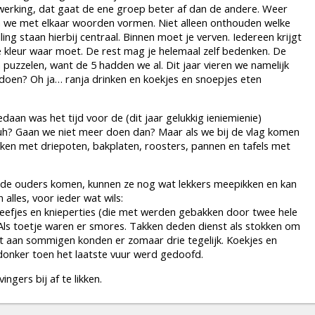
werking, dat gaat de ene groep beter af dan de andere. Weer
n we met elkaar woorden vormen. Niet alleen onthouden welke
ing staan hierbij centraal. Binnen moet je verven. Iedereen krijgt
 kleur waar moet. De rest mag je helemaal zelf bedenken. De
uzzelen, want de 5 hadden we al. Dit jaar vieren we namelijk
 doen? Oh ja… ranja drinken en koekjes en snoepjes eten
edaan was het tijd voor de (dit jaar gelukkig ieniemienie)
 Huh? Gaan we niet meer doen dan? Maar als we bij de vlag komen
akken met driepoten, bakplaten, roosters, pannen en tafels met
ls de ouders komen, kunnen ze nog wat lekkers meepikken en kan
 alles, voor ieder wat wils:
teefjes en knieperties (die met werden gebakken door twee hele
 Als toetje waren er smores. Takken deden dienst als stokken om
t aan sommigen konden er zomaar drie tegelijk. Koekjes en
 donker toen het laatste vuur werd gedoofd.
gers bij af te likken.