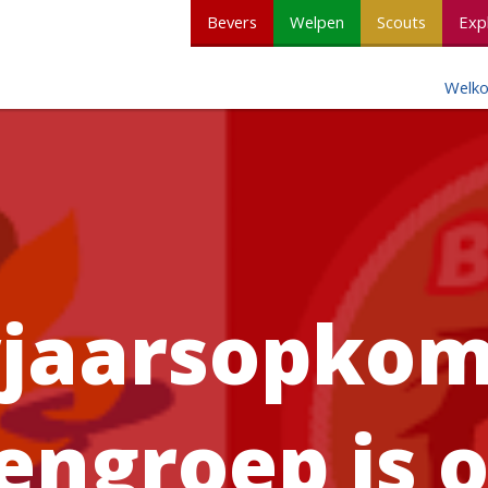
Bevers
Welpen
Scouts
Exp
Welk
jaarsopkom
ngroep is o