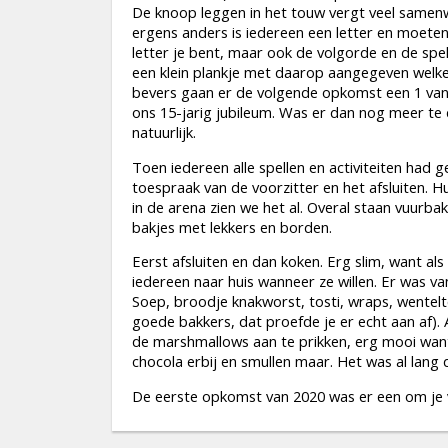
De knoop leggen in het touw vergt veel samen
ergens anders is iedereen een letter en moete
letter je bent, maar ook de volgorde en de spell
een klein plankje met daarop aangegeven welke
bevers gaan er de volgende opkomst een 1 van p
ons 15-jarig jubileum. Was er dan nog meer te
natuurlijk.
Toen iedereen alle spellen en activiteiten had g
toespraak van de voorzitter en het afsluiten.
in de arena zien we het al. Overal staan vuurb
bakjes met lekkers en borden.
Eerst afsluiten en dan koken. Erg slim, want a
iedereen naar huis wanneer ze willen. Er was van
Soep, broodje knakworst, tosti, wraps, wentel
goede bakkers, dat proefde je er echt aan af).
de marshmallows aan te prikken, erg mooi wan
chocola erbij en smullen maar. Het was al lang
De eerste opkomst van 2020 was er een om je vin