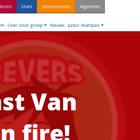
lorers
Stam
Seniorenstam
Algemeen
om
Over onze groep
Nieuws
Junior Wampex
st Van
n fire!