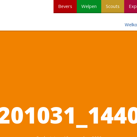
Bevers
Welpen
Scouts
Exp
Welk
201031_144