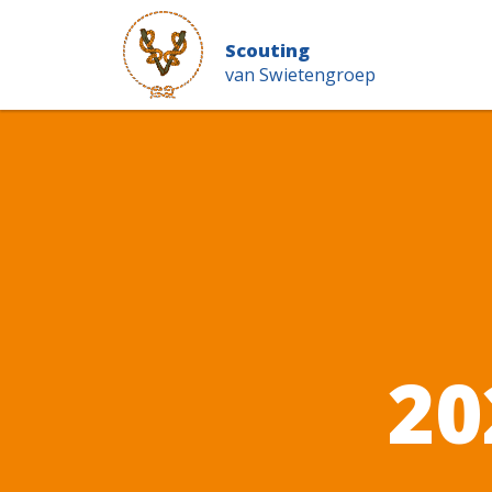
Scouting
van Swietengroep
20