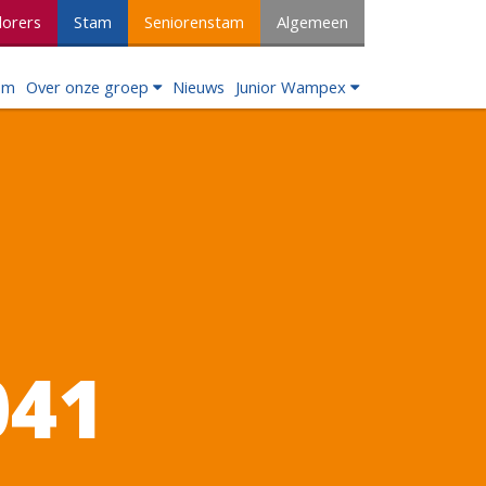
lorers
Stam
Seniorenstam
Algemeen
om
Over onze groep
Nieuws
Junior Wampex
041