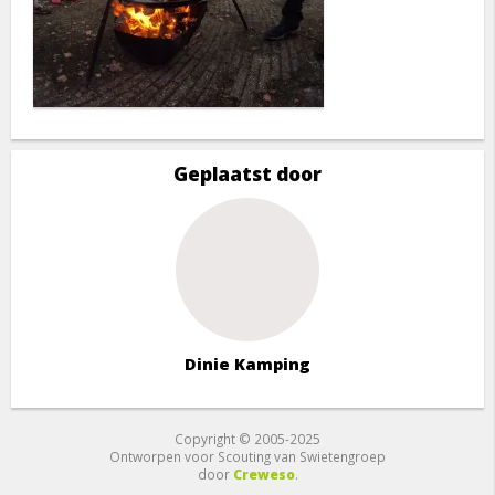
Geplaatst door
Dinie Kamping
Copyright © 2005-2025
Ontworpen voor Scouting van Swietengroep
door
Creweso
.