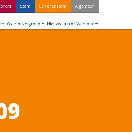
lorers
Stam
Seniorenstam
Algemeen
om
Over onze groep
Nieuws
Junior Wampex
09