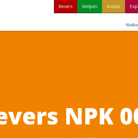
Bevers
Welpen
Scouts
Exp
Welk
evers NPK 0