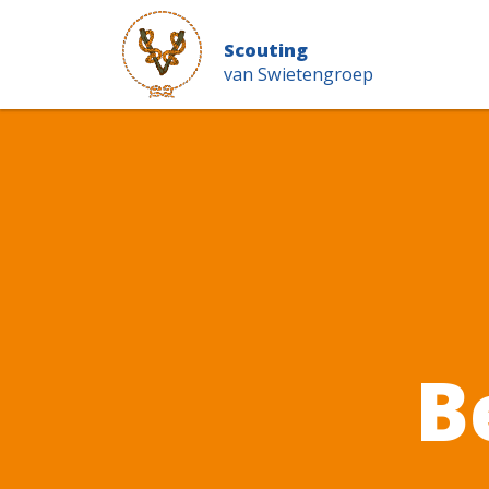
Scouting
van Swietengroep
B