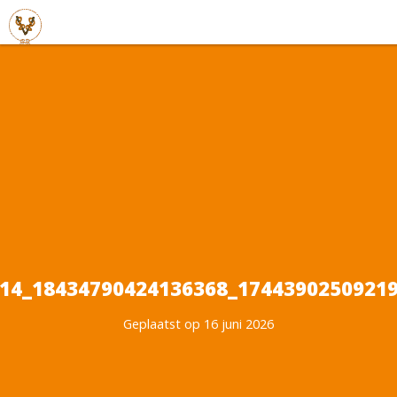
14_18434790424136368_1744390250921
Geplaatst op 16 juni 2026