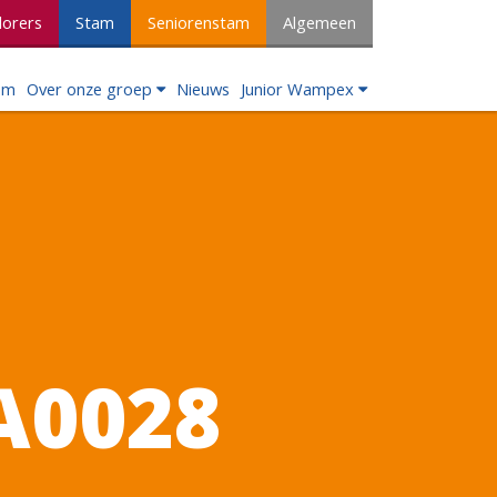
lorers
Stam
Seniorenstam
Algemeen
om
Over onze groep
Nieuws
Junior Wampex
A0028