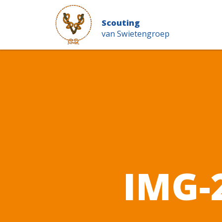
Scouting
van Swietengroep
IMG-