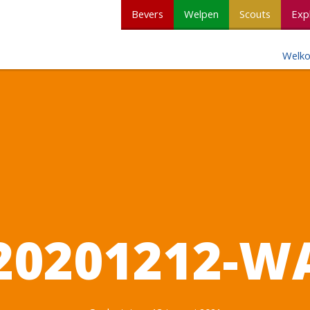
Bevers
Welpen
Scouts
Exp
Welk
20201212-W