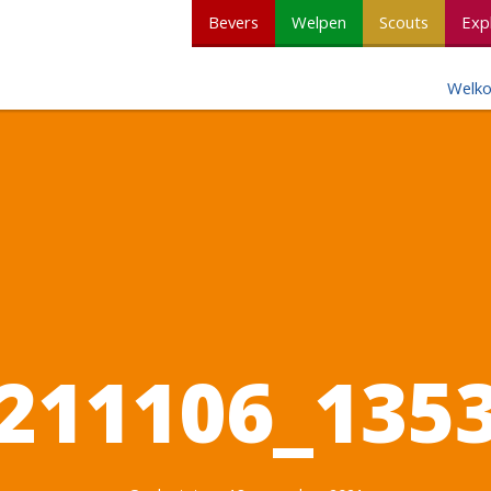
Bevers
Welpen
Scouts
Exp
Welk
211106_135