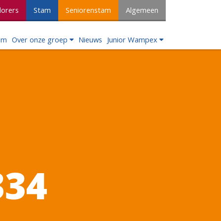
lorers
Stam
Seniorenstam
Algemeen
om
Over onze groep
Nieuws
Junior Wampex
334