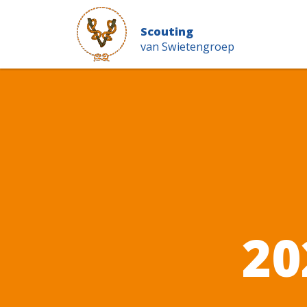
Scouting
van Swietengroep
20