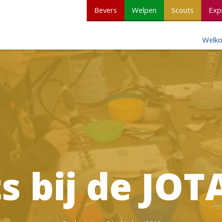
Bevers
Welpen
Scouts
Exp
Welk
s bij de JOT