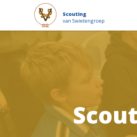
Scouting
van Swietengroep
Scout