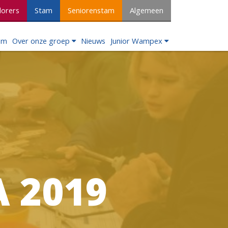
lorers
Stam
Seniorenstam
Algemeen
om
Over onze groep
Nieuws
Junior Wampex
A 2019