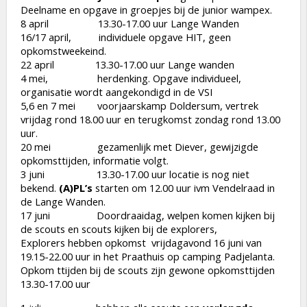
Deelname en opgave in groepjes bij de junior wampex.
8 april 13.30-17.00 uur Lange Wanden
16/17 april, individuele opgave HIT, geen
opkomstweekeind.
22 april 13.30-17.00 uur Lange wanden
4 mei, herdenking. Opgave individueel,
organisatie wordt aangekondigd in de VSI
5,6 en 7 mei voorjaarskamp Doldersum, vertrek
vrijdag rond 18.00 uur en terugkomst zondag rond 13.00
uur.
20 mei gezamenlijk met Diever, gewijzigde
opkomsttijden, informatie volgt.
3 juni 13.30-17.00 uur locatie is nog niet
bekend.
(A)PL’s
starten om 12.00 uur ivm Vendelraad in
de Lange Wanden.
17 juni Doordraaidag, welpen komen kijken bij
de scouts en scouts kijken bij de explorers,
Explorers hebben opkomst vrijdagavond 16 juni van
19.15-22.00 uur in het Praathuis op camping Padjelanta.
Opkom ttijden bij de scouts zijn gewone opkomsttijden
13.30-17.00 uur