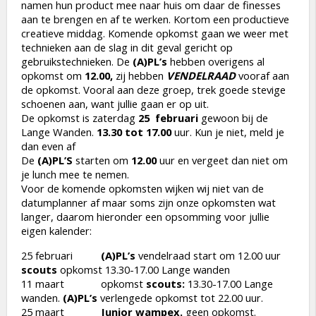
namen hun product mee naar huis om daar de finesses
aan te brengen en af te werken. Kortom een productieve
creatieve middag. Komende opkomst gaan we weer met
technieken aan de slag in dit geval gericht op
gebruikstechnieken. De
(A)PL’s
hebben overigens al
opkomst om
12.00,
zij hebben
VENDELRAAD
vooraf aan
de opkomst. Vooral aan deze groep, trek goede stevige
schoenen aan, want jullie gaan er op uit.
De opkomst is zaterdag
25 februari
gewoon bij de
Lange Wanden.
13.30 tot 17.00
uur. Kun je niet, meld je
dan even af
De
(A)PL’S
starten om
12.00
uur en vergeet dan niet om
je lunch mee te nemen.
Voor de komende opkomsten wijken wij niet van de
datumplanner af maar soms zijn onze opkomsten wat
langer, daarom hieronder een opsomming voor jullie
eigen kalender:
25 februari
(A)PL’s
vendelraad start om 12.00 uur
scouts
opkomst 13.30-17.00 Lange wanden
11 maart opkomst
scouts:
13.30-17.00 Lange
wanden.
(A)PL’s
verlengede opkomst tot 22.00 uur.
25 maart
Junior wampex.
geen opkomst.