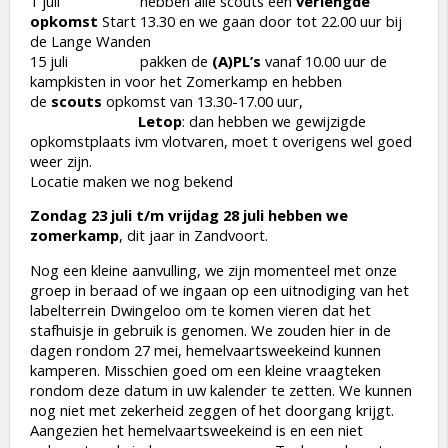
1 juli hebben alle scouts een
verlengde
opkomst
Start 13.30 en we gaan door tot 22.00 uur bij
de Lange Wanden
15 juli pakken de
(A)PL’s
vanaf 10.00 uur de
kampkisten in voor het Zomerkamp en hebben
de
scouts
opkomst van 13.30-17.00 uur,
Letop
: dan hebben we gewijzigde
opkomstplaats ivm vlotvaren, moet t overigens wel goed
weer zijn.
Locatie maken we nog bekend
Zondag 23 juli t/m vrijdag 28 juli hebben we
zomerkamp
, dit jaar in Zandvoort.
Nog een kleine aanvulling, we zijn momenteel met onze
groep in beraad of we ingaan op een uitnodiging van het
labelterrein Dwingeloo om te komen vieren dat het
stafhuisje in gebruik is genomen. We zouden hier in de
dagen rondom 27 mei, hemelvaartsweekeind kunnen
kamperen. Misschien goed om een kleine vraagteken
rondom deze datum in uw kalender te zetten. We kunnen
nog niet met zekerheid zeggen of het doorgang krijgt.
Aangezien het hemelvaartsweekeind is en een niet