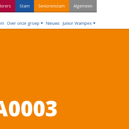
lorers
Stam
Seniorenstam
Algemeen
om
Over onze groep
Nieuws
Junior Wampex
A0003