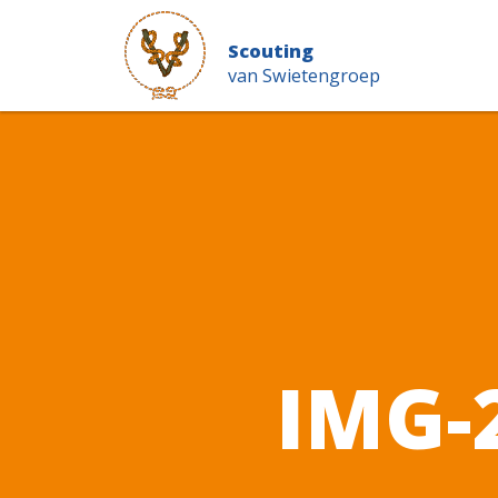
Scouting
van Swietengroep
IMG-