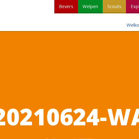
Bevers
Welpen
Scouts
Exp
Welk
20210624-W