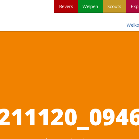
Bevers
Welpen
Scouts
Exp
Welk
211120_094