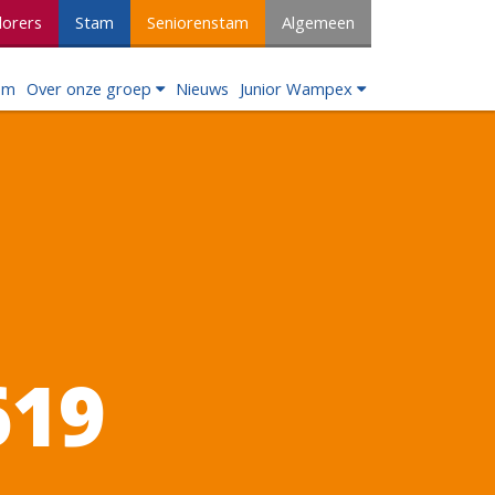
lorers
Stam
Seniorenstam
Algemeen
om
Over onze groep
Nieuws
Junior Wampex
619