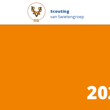
Scouting
van Swietengroep
20