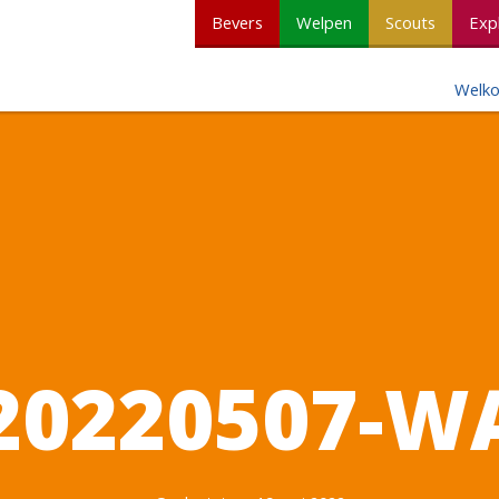
Bevers
Welpen
Scouts
Exp
Welk
20220507-W