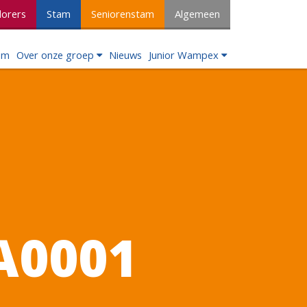
lorers
Stam
Seniorenstam
Algemeen
om
Over onze groep
Nieuws
Junior Wampex
A0001