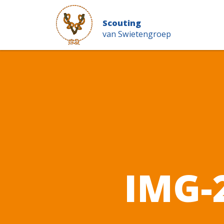
Scouting
van Swietengroep
IMG-