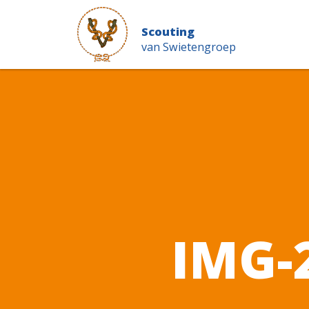
Scouting
van Swietengroep
IMG-