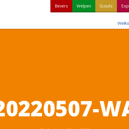
Bevers
Welpen
Scouts
Exp
Welk
20220507-W