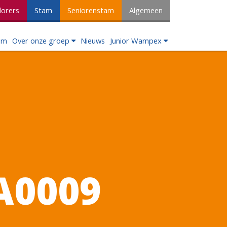
lorers
Stam
Seniorenstam
Algemeen
om
Over onze groep
Nieuws
Junior Wampex
A0009