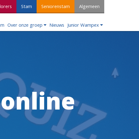
lorers
Stam
Seniorenstam
Algemeen
om
Over onze groep
Nieuws
Junior Wampex
online