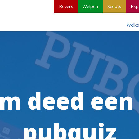
Bevers
Welpen
Scouts
Exp
Welk
am deed een 
pubquiz