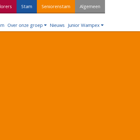
lorers
Stam
Seniorenstam
Algemeen
om
Over onze groep
Nieuws
Junior Wampex