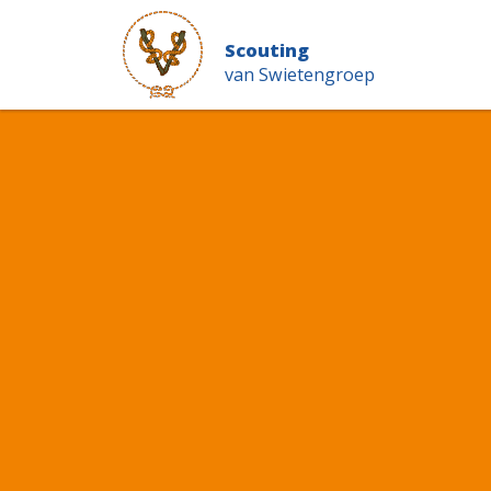
Scouting
van Swietengroep