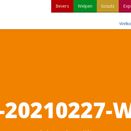
Bevers
Welpen
Scouts
Exp
Welk
-20210227-