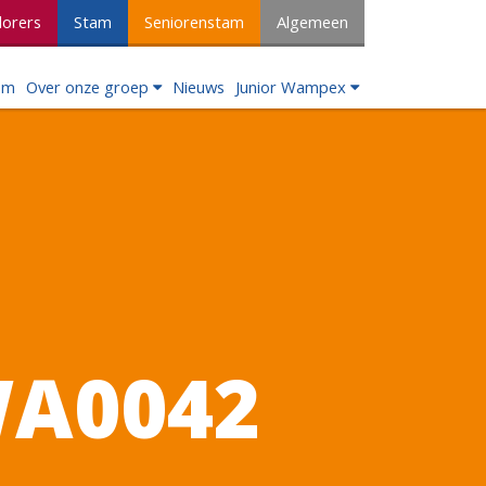
lorers
Stam
Seniorenstam
Algemeen
om
Over onze groep
Nieuws
Junior Wampex
WA0042