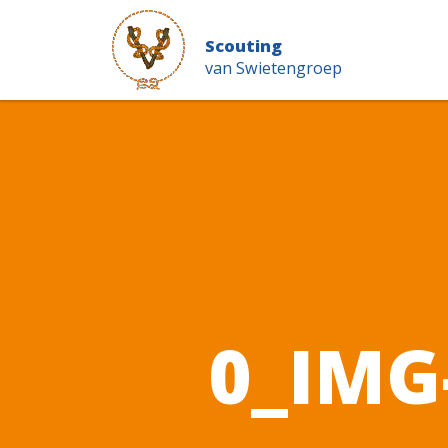
Scouting
van Swietengroep
0_IMG