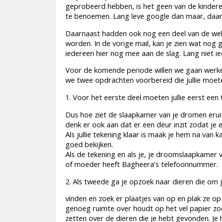
geprobeerd hebben, is het geen van de kindere
te benoemen. Lang leve google dan maar, daa
Daarnaast hadden ook nog een deel van de we
worden. In de vorige mail, kan je zien wat nog
iedereen hier nog mee aan de slag. Lang niet i
Voor de komende periode willen we gaan werk
we twee opdrachten voorbereid die jullie moet
1. Voor het eerste deel moeten jullie eerst ee
Dus hoe ziet de slaapkamer van je dromen erui
denk er ook aan dat er een deur inzit zodat je 
Als jullie tekening klaar is maak je hem na van
goed bekijken.
Als de tekening en als je, je droomslaapkamer v
of moeder heeft Bagheera’s telefoonnummer.
2. Als tweede ga je opzoek naar dieren die om j
vinden en zoek er plaatjes van op en plak ze op
genoeg ruimte over houdt op het vel papier zod
zetten over de dieren die je hebt gevonden. Je 