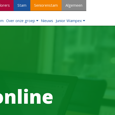
lorers
Stam
Seniorenstam
Algemeen
om
Over onze groep
Nieuws
Junior Wampex
online