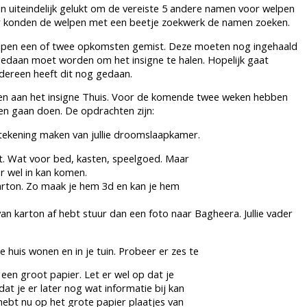
n uiteindelijk gelukt om de vereiste 5 andere namen voor welpen
r konden de welpen met een beetje zoekwerk de namen zoeken.
lpen een of twee opkomsten gemist. Deze moeten nog ingehaald
 gedaan moet worden om het insigne te halen. Hopelijk gaat
edereen heeft dit nog gedaan.
en aan het insigne Thuis. Voor de komende twee weken hebben
en gaan doen. De opdrachten zijn:
n tekening maken van jullie droomslaapkamer.
t. Wat voor bed, kasten, speelgoed. Maar
er wel in kan komen.
 karton. Zo maak je hem 3d en kan je hem
an karton af hebt stuur dan een foto naar Bagheera. Jullie vader
e huis wonen en in je tuin. Probeer er zes te
 een groot papier. Let er wel op dat je
at je er later nog wat informatie bij kan
hebt nu op het grote papier plaatjes van