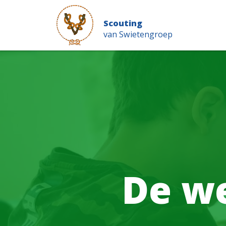
Scouting
van Swietengroep
De we