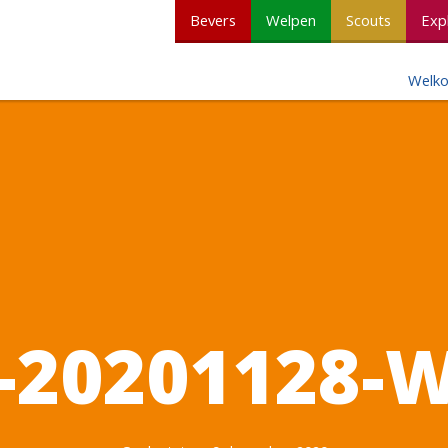
Bevers
Welpen
Scouts
Exp
Welk
-20201128-