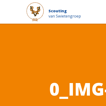
Scouting
van Swietengroep
0_IMG