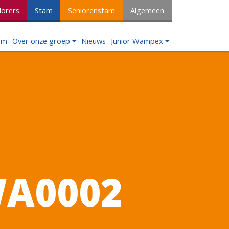
lorers
Stam
Seniorenstam
Algemeen
om
Over onze groep
Nieuws
Junior Wampex
WA0002