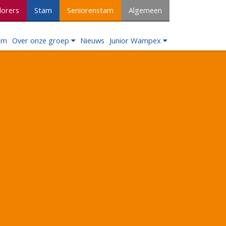
lorers
Stam
Seniorenstam
Algemeen
om
Over onze groep
Nieuws
Junior Wampex