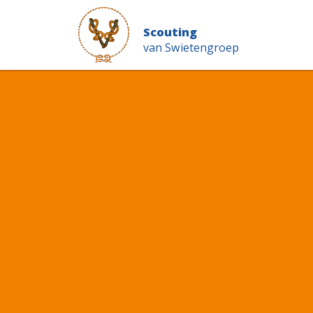
Scouting
van Swietengroep