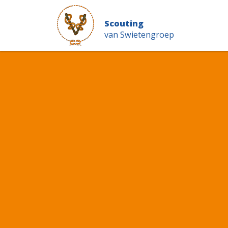
Scouting
van Swietengroep