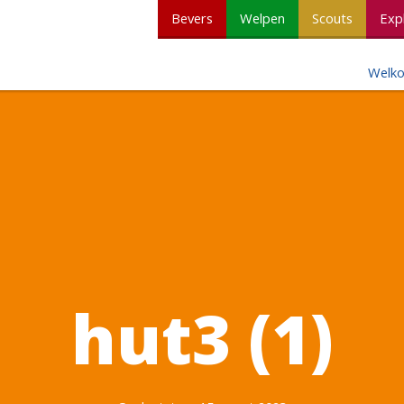
Bevers
Welpen
Scouts
Exp
Welk
hut3 (1)