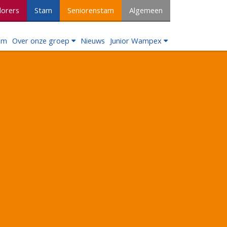
lorers
Stam
Seniorenstam
Algemeen
om
Over onze groep
Nieuws
Junior Wampex