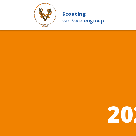
Scouting
van Swietengroep
20