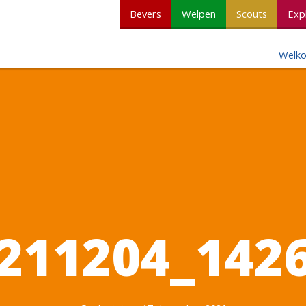
Bevers
Welpen
Scouts
Exp
Welk
211204_142