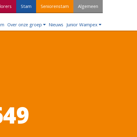
lorers
Stam
Seniorenstam
Algemeen
om
Over onze groep
Nieuws
Junior Wampex
649