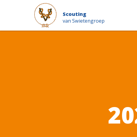
Scouting
van Swietengroep
20