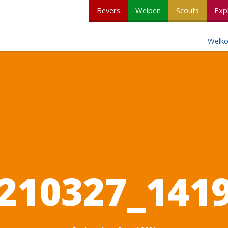
Bevers
Welpen
Scouts
Exp
Welk
210327_141