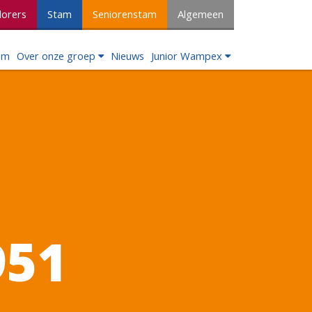
lorers
Stam
Seniorenstam
Algemeen
om
Over onze groep
Nieuws
Junior Wampex
951